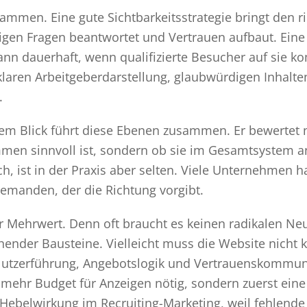
sammen. Eine gute Sichtbarkeitsstrategie bringt den ri
igen Fragen beantwortet und Vertrauen aufbaut. Eine 
ann dauerhaft, wenn qualifizierte Besucher auf sie ko
klaren Arbeitgeberdarstellung, glaubwürdigen Inhalte
.
hem Blick führt diese Ebenen zusammen. Er bewertet n
n sinnvoll ist, sondern ob sie im Gesamtsystem an de
ch, ist in der Praxis aber selten. Viele Unternehmen h
iemanden, der die Richtung vorgibt.
r Mehrwert. Denn oft braucht es keinen radikalen Neu
ender Bausteine. Vielleicht muss die Website nicht 
Nutzerführung, Angebotslogik und Vertrauenskommuni
ht mehr Budget für Anzeigen nötig, sondern zuerst ein
re Hebelwirkung im Recruiting-Marketing, weil fehlen