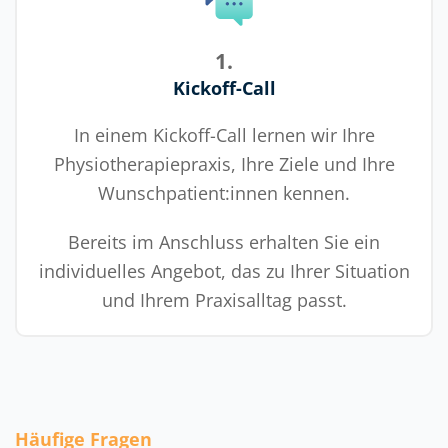
Partner, die nicht nur einfach Aufträge
abarbeiten, sondern sich in unsere spezielle
Branche eingearbeitet haben und uns wertvolle
Mehr anzeigen
1.
Anregungen geben, um unsere Website und
Kickoff-Call
somit unser Geschäft weiterzuentwickeln.
Carsten Bresser
Geschäftsführer, WPD Wartungs- und
In einem Kickoff-Call lernen wir Ihre
Prüfungsdienst GmbH
Physiotherapiepraxis, Ihre Ziele und Ihre
Wunschpatient:innen kennen.
Bereits im Anschluss erhalten Sie ein
individuelles Angebot, das zu Ihrer Situation
und Ihrem Praxisalltag passt.
Häufige Fragen