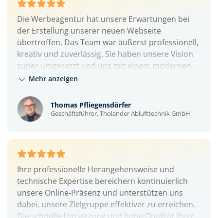
Die Werbeagentur hat unsere Erwartungen bei
der Erstellung unserer neuen Webseite
übertroffen. Das Team war äußerst professionell,
kreativ und zuverlässig. Sie haben unsere Vision
super umgesetzt und uns mit einem modernen
und ansprechenden Design begeistert. Die
Mehr anzeigen
Kommunikation war stets transparent und
effizient, sodass wir jederzeit über den Fortschritt
Thomas Pfliegensdörfer
informiert waren. Wir sind sehr zufrieden mit
Geschäftsführer, Tholander Ablufttechnik GmbH
dem Ergebnis und können die Werbeagentur
gern weiterempfehlen. Vielen Dank für die
großartige Zusammenarbeit!
Ihre professionelle Herangehensweise und
technische Expertise bereichern kontinuierlich
unsere Online-Präsenz und unterstützen uns
dabei, unsere Zielgruppe effektiver zu erreichen.
Die schnelle Umsetzung und hohe Qualität ihrer