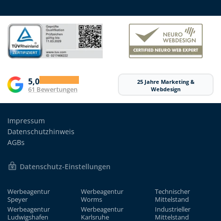
5,0
25 Jahre Marketing &
61 Bewertungen
Webdesign
Impressum
Datenschutzhinweis
AGBs
Datenschutz-Einstellungen
Werbeagentur
Werbeagentur
Technischer
Speyer
Worms
Mittelstand
Werbeagentur
Werbeagentur
Industrieller
Ludwigshafen
Karlsruhe
Mittelstand