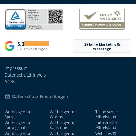
5,0
25 Jahre Marketing &
61 Bewertungen
Webdesign
Impressum
Datenschutzhinweis
AGBs
Datenschutz-Einstellungen
Werbeagentur
Werbeagentur
Technischer
Speyer
Worms
Mittelstand
Werbeagentur
Werbeagentur
Industrieller
Ludwigshafen
Karlsruhe
Mittelstand
Werbeagentur
Werbeagentur
Websites für