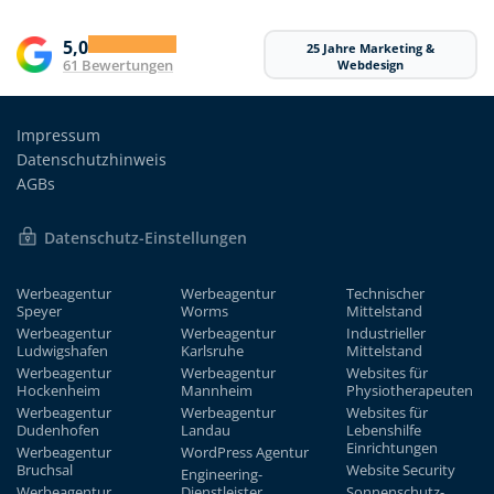
5,0
25 Jahre Marketing &
61 Bewertungen
Webdesign
Impressum
Datenschutzhinweis
AGBs
Datenschutz-Einstellungen
Werbeagentur
Werbeagentur
Technischer
Speyer
Worms
Mittelstand
Werbeagentur
Werbeagentur
Industrieller
Ludwigshafen
Karlsruhe
Mittelstand
Werbeagentur
Werbeagentur
Websites für
Hockenheim
Mannheim
Physiotherapeuten
Werbeagentur
Werbeagentur
Websites für
Dudenhofen
Landau
Lebenshilfe
Einrichtungen
Werbeagentur
WordPress Agentur
Bruchsal
Website Security
Engineering-
Werbeagentur
Dienstleister
Sonnenschutz-