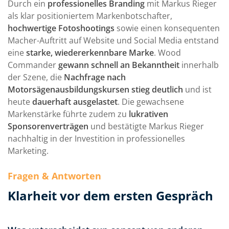
Durch ein
professionelles Branding
mit Markus Rieger
Wir wissen bei jedem Kontakt, dass wir mit
Mehr anzeigen
als klar positioniertem Markenbotschafter,
persönlicher Betreuung rechnen und uns auf
hochwertige Fotoshootings
sowie einen konsequenten
Vereinbarungen zu 100 Prozent verlassen
Beate Sitzenstuhl
Macher-Auftritt auf Website und Social Media entstand
können. In zahlreichen Projekten hat das Team
Recruiting, GABIS GmbH
eine
starke, wiedererkennbare Marke
. Wood
wertvolle Impulse eingebracht und diese mit
Commander
gewann schnell an Bekanntheit
innerhalb
ausgeprägter technologischer Expertise,
der Szene, die
Nachfrage nach
Innovationskraft und Umsetzungsstärke in
Motorsägenausbildungskursen stieg deutlich
und ist
erfolgreiche, zukunftsorientierte Lösungen für
Die Jungs sind richtig klasse, genau so stelle ich
heute
dauerhaft ausgelastet
. Die gewachsene
uns übersetzt. Ein Leistungspaket, das uns immer
mir eine gute Zusammenarbeit vor. Meine
Markenstärke führte zudem zu
lukrativen
wieder überzeugt!
Erwartungshaltung liegt immer über dem Schnitt
Sponsorenverträgen
und bestätigte Markus Rieger
und wird bisher vom sun concept Team mehr als
nachhaltig in der Investition in professionelles
erfüllt.
Marketing.
Fragen & Antworten
Jan Graevenstein
Geschäftsführer, SHComputersysteme GmbH
Klarheit vor dem ersten Gespräch