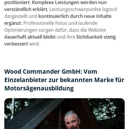
positioniert
.
Komplexe Leistungen werden nun
es Website-Erstellung, Werbematerialien aller Art,
verständlich erklärt
, Leistungsschwerpunkte logisch
Weihnachtskarten oder unser Kundenmagazin,
dargestellt und
kontinuierlich durch neue Inhalte
das Team von sun concept ist immer an unserer
ergänzt
. Professionelle Fotos und laufende
Seite. Wir bedanken uns ganz herzlich für die
Optimierungen sorgen dafür, dass die Website
langjährige gute Zusammenarbeit, die vielen
Mehr anzeigen
dauerhaft aktuell bleibt
und ihre
Sichtbarkeit stetig
kreativen Ideen und auch die Geduld mit uns 🙂
verbessert
wird.
Wir können sun concept nur weiter empfehlen!
Jennifer Reckow
Geschäftsführerin, processline GmbH
Wood Commander GmbH: Vom
Einzelanbieter zur bekannten Marke für
Motorsägenausbildung
Wir hatten uns zwecks Gestaltung unserer neuen
Firmenhomepage an das Team von sun concept
gewendet, welches uns hierzu wärmstens
empfohlen wurde. Beim anschließenden Prozess
wurden wir von A bis Z sehr gut beraten und
konnten uns in unserem Fall auf die Expertise von
Mehr anzeigen