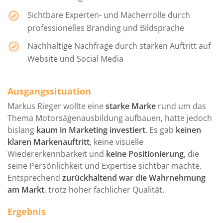
Ich kann Sun Concept uneingeschränkt
Sichtbare Experten- und Macherrolle durch
weiterempfehlen! Von Beginn an war das Team
professionelles Branding und Bildsprache
äußerst professionell und engagiert. Sie haben
Nachhaltige Nachfrage durch starken Auftritt auf
sich die Zeit genommen, unsere Bedürfnisse und
Website und Social Media
Ziele zu verstehen und diese umzusetzen.
Ein sehr kompetentes Team, mit dem es Spaß
Mehr anzeigen
macht zusammenzuarbeiten!
Ausgangssituation
Celine Ostermann Diaz
Markus Rieger wollte eine
starke Marke
rund um das
Management & Project Coordinator, ICL Group
Thema Motorsägen­ausbildung aufbauen, hatte jedoch
bislang
kaum in Marketing investiert
. Es gab
keinen
klaren Markenauftritt
, keine visuelle
Wiedererkennbarkeit und
keine Positionierung
, die
seine Persönlichkeit und Expertise sichtbar machte.
Unsere langjährige Zusammenarbeit mit Sun
Entsprechend
zurückhaltend war die Wahrnehmung
Concept spricht für sich. Herr Klein und sein
am Markt
, trotz hoher fachlicher Qualität.
gesamtes Team betreut uns seit vielen Jahren mit
frischen Ideen, konzeptioneller Stärke, sowie
Ergebnis
tiefgreifender Expertise im webbasierten Umfeld.