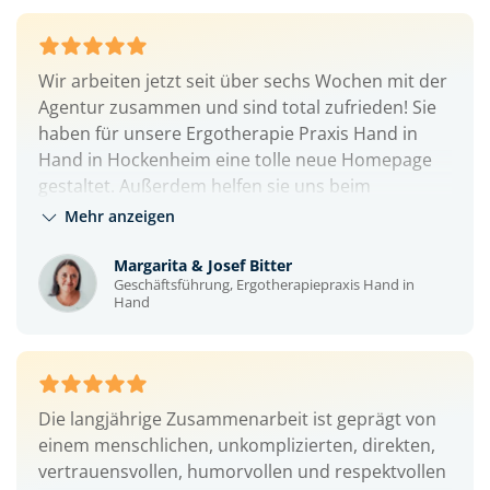
Wir arbeiten jetzt seit über sechs Wochen mit der
Agentur zusammen und sind total zufrieden! ​Sie
haben für unsere Ergotherapie Praxis Hand in
Hand in Hockenheim eine tolle neue Homepage
gestaltet. Außerdem helfen sie uns beim
Recruiting über Social Media, um neue
Mehr anzeigen
Mitarbeiter zu finden. ​Ein riesiges Dankeschön an
Tobi, Julia und Denis! Die Zusammenarbeit mit
Margarita & Josef Bitter
Geschäftsführung, Ergotherapiepraxis Hand in
euch macht richtig Spaß, ihr seid Experten auf
Hand
eurem Gebiet und wir fühlen uns sehr gut
aufgehoben. Wir sind vollkommen zufrieden mit
den Ergebnissen. ​Wir können das Team nur
weiterempfehlen und freuen uns schon sehr auf
Die langjährige Zusammenarbeit ist geprägt von
die weitere gemeinsame Zusammenarbeit!
einem menschlichen, unkomplizierten, direkten,
vertrauensvollen, humorvollen und respektvollen