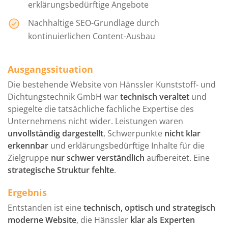
erklärungsbedürftige Angebote
Geschäftsführer, WPD Wartungs- und
Prüfungsdienst GmbH
Nachhaltige SEO-Grundlage durch
kontinuierlichen Content-Ausbau
Ausgangssituation
Die Zusammenarbeit mit der Agentur sun
concept hat sich für uns sehr gelohnt. Dank ihrer
Die bestehende Website von Hänssler Kunststoff- und
Expertise im Bereich Social Recruiting konnten wir
Dichtungstechnik GmbH war
technisch veraltet
und
unsere Zielgruppe effizienter erreichen und
spiegelte die tatsächliche fachliche Expertise des
offene Fachkräfte-Stellen besetzen. Das Team von
Unternehmens nicht wider. Leistungen waren
sun concept hat uns mit ihren innovativen und
Mehr anzeigen
unvollständig dargestellt
, Schwerpunkte
nicht klar
wirkungsvollen Lösungen überzeugt. Wir
erkennbar
und erklärungsbedürftige Inhalte für die
schätzen ihre Professionalität das Engagement
Zielgruppe
nur schwer verständlich
aufbereitet. Eine
Martin Zimmer
und das Know-how, das sie in jedes Projekt
Geschäftsführer, Lebenshilfe Speyer
strategische Struktur fehlte
.
einbringen.
Ergebnis
Entstanden ist eine
technisch, optisch und strategisch
moderne Website
, die Hänssler
klar als Experten
Seit vielen Jahren unser kompetenter Partner! Sei