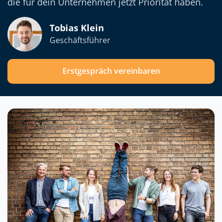
die für dein Unternehmen jetzt Priorität haben.
Tobias Klein
Geschäftsführer
sun concept begleitet uns nun schon seit vielen
Jahren. Wir sind sehr zufrieden mit der
Erstgespräch vereinbaren
Zusammenarbeit. Sie sind für uns wichtige
Partner, die nicht nur einfach Aufträge
abarbeiten, sondern sich in unsere spezielle
Branche eingearbeitet haben und uns wertvolle
Mehr anzeigen
Anregungen geben, um unsere Website und
somit unser Geschäft weiterzuentwickeln.
Carsten Bresser
Geschäftsführer, WPD Wartungs- und
Prüfungsdienst GmbH
Die langjährige Zusammenarbeit ist geprägt von
einem menschlichen, unkomplizierten, direkten,