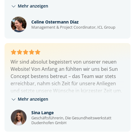
Ein sehr kompetentes Team, mit dem es Spaß
Mehr anzeigen
macht zusammenzuarbeiten!
Celine Ostermann Diaz
Management & Project Coordinator, ICL Group
Wir sind absolut begeistert von unserer neuen
Website! Von Anfang an fühlten wir uns bei Sun
Concept bestens betreut – das Team war stets
erreichbar, nahm sich Zeit für unsere Anliegen
und setzte unsere Wünsche in kürzester Zeit um.
Was uns besonders beeindruckt hat, war, wie sie
Mehr anzeigen
unsere Vorstellungen nicht nur umgesetzt,
sondern sogar übertroffen haben. Die kreative
Sina Lange
Geschäftsführerin, Die Gesundheitswerkstatt
und professionelle Umsetzung unserer Website
Dudenhofen GmbH
hat unsere Erwartungen weit übertroffen. Wir
freuen uns schon auf zukünftige Projekte und