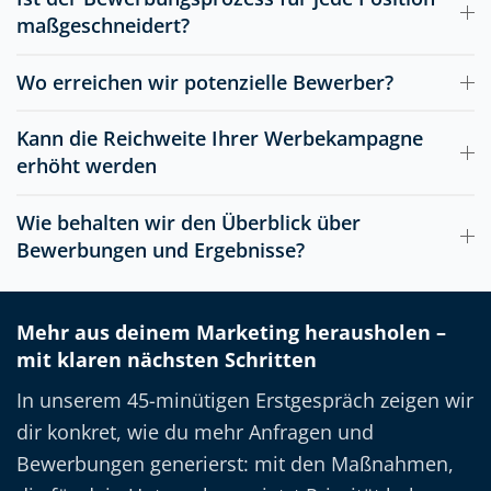
reibungslos, und unsere Wünsche wurden genau
maßgeschneidert?
so umgesetzt, wie wir es uns vorgestellt haben.
Gemeinsam haben wir unsere neue Webseite
Wo erreichen wir potenzielle Bewerber?
nach den Vorgaben des Styleguides der
Mehr anzeigen
Bundesvereinigung der Lebenshilfe entwickelt –
Kann die Reichweite Ihrer Werbekampagne
und das Ergebnis kann sich wirklich sehen lassen.
Armin Hellberg
erhöht werden
Marketing, Lebenshilfe Worms
Der Austausch war immer konstruktiv, und wir
sind rundum zufrieden. Absolut empfehlenswert!
Wie behalten wir den Überblick über
Bewerbungen und Ergebnisse?
Vielen Dank an das ganze Team!
Die Jungs sind richtig klasse, genau so stelle ich
mir eine gute Zusammenarbeit vor. Meine
Mehr aus deinem Marketing herausholen –
Erwartungshaltung liegt immer über dem Schnitt
mit klaren nächsten Schritten
und wird bisher vom sun concept Team mehr als
erfüllt.
In unserem 45-minütigen Erstgespräch zeigen wir
dir konkret, wie du mehr Anfragen und
Jan Graevenstein
Bewerbungen generierst: mit den Maßnahmen,
Geschäftsführer, SHComputersysteme GmbH