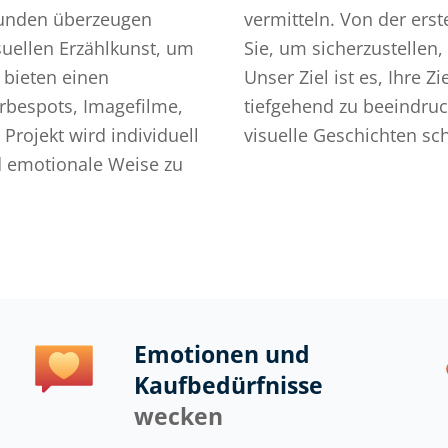
ekunden überzeugen
 Video begleiten wir
suellen Erzählkunst, um
Sekunde zufrieden sind.
 bieten einen
eichen, sondern
rbespots, Imagefilme,
 gemeinsam kraftvolle
Projekt wird individuell
visuelle Geschichten sc
nd emotionale Weise zu
Emotionen und
Kaufbedürfnisse
wecken