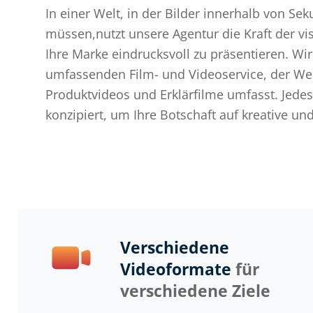
In einer Welt, in der Bilder innerhalb von S
vermitteln. Von der ersten Idee bis zum fertigen
müssen,nutzt unsere Agentur die Kraft der vi
Sie, um sicherzustellen, dass Sie mit jeder 
Ihre Marke eindrucksvoll zu präsentieren. Wir
Unser Ziel ist es, Ihre Zielgruppe nicht nur zu err
umfassenden Film- und Videoservice, der We
tiefgehend zu beeindrucken. Lassen Sie uns
Produktvideos und Erklärfilme umfasst. Jedes 
konzipiert, um Ihre Botschaft auf kreative u
Verschiedene
Videoformate
für
verschiedene Ziele