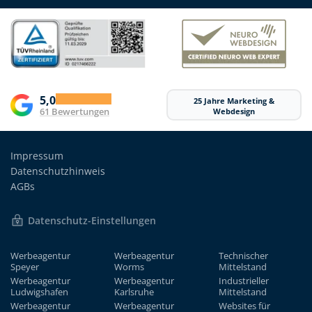
5,0
25 Jahre Marketing &
61 Bewertungen
Webdesign
Impressum
Datenschutzhinweis
AGBs
Datenschutz-Einstellungen
Werbeagentur
Werbeagentur
Technischer
Speyer
Worms
Mittelstand
Werbeagentur
Werbeagentur
Industrieller
Ludwigshafen
Karlsruhe
Mittelstand
Werbeagentur
Werbeagentur
Websites für