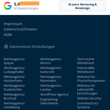
5,0
25 Jahre Marketing &
61 Bewertungen
Webdesign
Impressum
Datenschutzhinweis
AGBs
Datenschutz-Einstellungen
Werbeagentur
Werbeagentur
Technischer
Speyer
Worms
Mittelstand
Werbeagentur
Werbeagentur
Industrieller
Ludwigshafen
Karlsruhe
Mittelstand
Werbeagentur
Werbeagentur
Websites für
Hockenheim
Mannheim
Physiotherapeuten
Werbeagentur
Werbeagentur
Websites für
Dudenhofen
Landau
Lebenshilfe
Einrichtungen
Werbeagentur
WordPress Agentur
Bruchsal
Website Security
Engineering-
Werbeagentur
Dienstleister
Sonnenschutz-
Heidelberg
Systeme