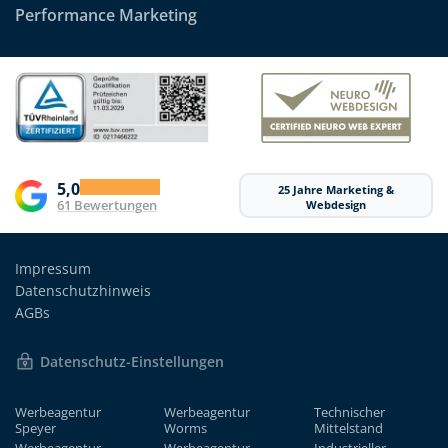
Performance Marketing
5,0
25 Jahre Marketing &
61 Bewertungen
Webdesign
Impressum
Datenschutzhinweis
AGBs
Datenschutz-Einstellungen
Werbeagentur
Werbeagentur
Technischer
Speyer
Worms
Mittelstand