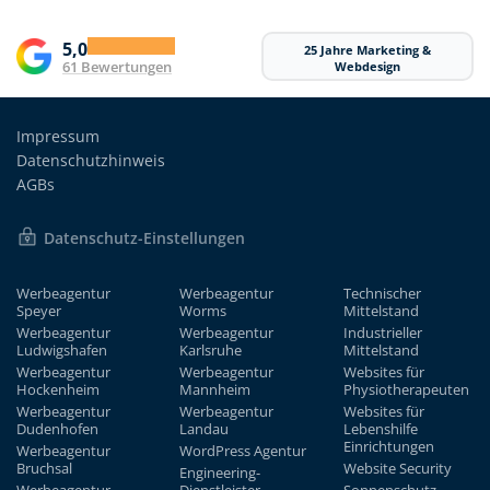
5,0
25 Jahre Marketing &
61 Bewertungen
Webdesign
Impressum
Datenschutzhinweis
AGBs
Datenschutz-Einstellungen
Werbeagentur
Werbeagentur
Technischer
Speyer
Worms
Mittelstand
Werbeagentur
Werbeagentur
Industrieller
Ludwigshafen
Karlsruhe
Mittelstand
Werbeagentur
Werbeagentur
Websites für
Hockenheim
Mannheim
Physiotherapeuten
Werbeagentur
Werbeagentur
Websites für
Dudenhofen
Landau
Lebenshilfe
Einrichtungen
Werbeagentur
WordPress Agentur
Bruchsal
Website Security
Engineering-