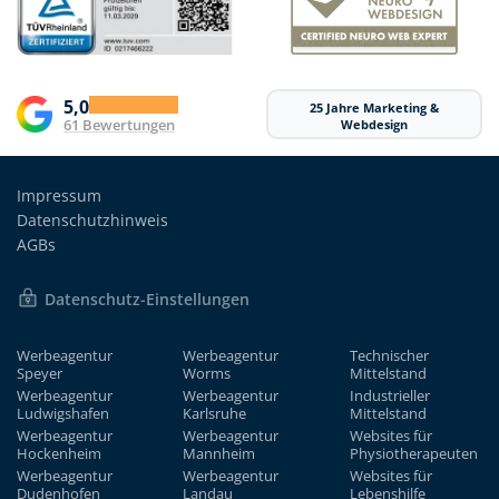
5,0
25 Jahre Marketing &
61 Bewertungen
Webdesign
Impressum
Datenschutzhinweis
AGBs
Datenschutz-Einstellungen
Werbeagentur
Werbeagentur
Technischer
Speyer
Worms
Mittelstand
Werbeagentur
Werbeagentur
Industrieller
Ludwigshafen
Karlsruhe
Mittelstand
Werbeagentur
Werbeagentur
Websites für
Hockenheim
Mannheim
Physiotherapeuten
Werbeagentur
Werbeagentur
Websites für
Dudenhofen
Landau
Lebenshilfe