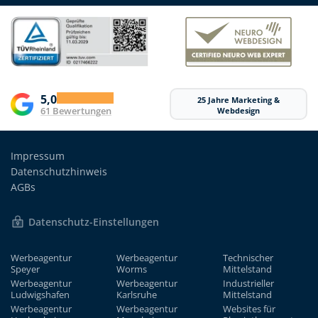
5,0
25 Jahre Marketing &
61 Bewertungen
Webdesign
Impressum
Datenschutzhinweis
AGBs
Datenschutz-Einstellungen
Werbeagentur
Werbeagentur
Technischer
Speyer
Worms
Mittelstand
Werbeagentur
Werbeagentur
Industrieller
Ludwigshafen
Karlsruhe
Mittelstand
Werbeagentur
Werbeagentur
Websites für