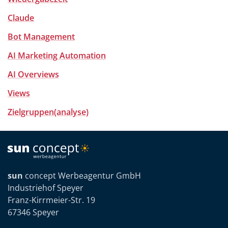
Claude
Bot Management
AI Marketing Automation
AI Overviews
Views
Zielgruppen(analyse)
sun
concept Werbeagentur GmbH
Industriehof Speyer
Franz-Kirrmeier-Str. 19
67346 Speyer