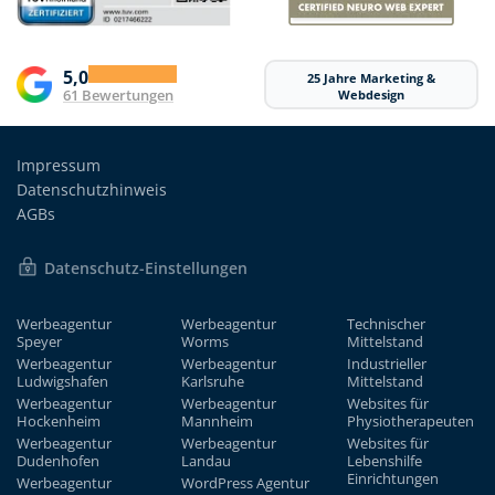
5,0
25 Jahre Marketing &
61 Bewertungen
Webdesign
Impressum
Datenschutzhinweis
AGBs
Datenschutz-Einstellungen
Werbeagentur
Werbeagentur
Technischer
Speyer
Worms
Mittelstand
Werbeagentur
Werbeagentur
Industrieller
Ludwigshafen
Karlsruhe
Mittelstand
Werbeagentur
Werbeagentur
Websites für
Hockenheim
Mannheim
Physiotherapeuten
Werbeagentur
Werbeagentur
Websites für
Dudenhofen
Landau
Lebenshilfe
Einrichtungen
Werbeagentur
WordPress Agentur