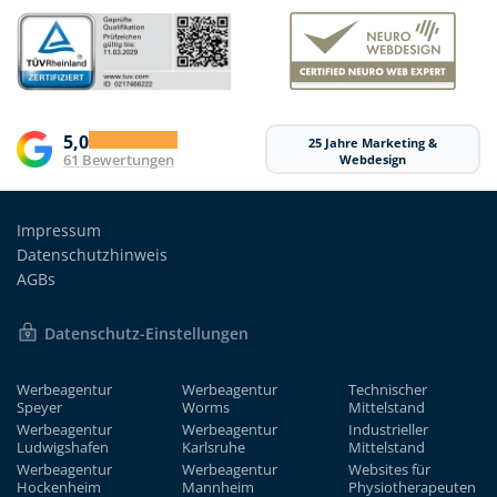
5,0
25 Jahre Marketing &
61 Bewertungen
Webdesign
Impressum
Datenschutzhinweis
AGBs
Datenschutz-Einstellungen
Werbeagentur
Werbeagentur
Technischer
Speyer
Worms
Mittelstand
Werbeagentur
Werbeagentur
Industrieller
Ludwigshafen
Karlsruhe
Mittelstand
Werbeagentur
Werbeagentur
Websites für
Hockenheim
Mannheim
Physiotherapeuten