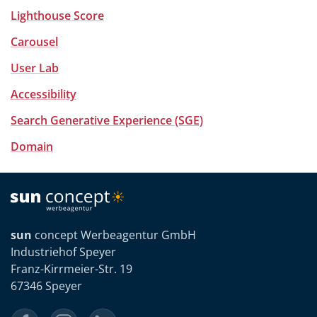
Lighthouse Score
Carousel
User Lab
Accessibility
Search Generative Experience (SGE)
Domain
sun
concept Werbeagentur GmbH
Industriehof Speyer
Franz-Kirrmeier-Str. 19
67346 Speyer