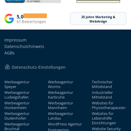
5,0
25 Jahre Marketing &
61 Bewertungen
Webdesign
Impressum
Datenschutzhinweis
AGBs
Datenschutz-Einstellungen
Werbeagentur
Werbeagentur
Technischer
Speyer
Worms
Mittelstand
Werbeagentur
Werbeagentur
Industrieller
Ludwigshafen
Karlsruhe
Mittelstand
Werbeagentur
Werbeagentur
Websites für
Hockenheim
Mannheim
Physiotherapeuten
Werbeagentur
Werbeagentur
Websites für
Dudenhofen
Landau
Lebenshilfe
Einrichtungen
Werbeagentur
WordPress Agentur
Bruchsal
Website Security
Engineering-