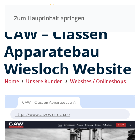
Menü
Zum Hauptinhalt springen
CAW – Classen
Apparatebau
Wiesloch Website
Home
Unsere Kunden
Websites / Onlineshops
CAW – Classen Apparatebau Wiesloch
https://www.caw-wiesloch.de