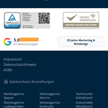
5,0
25 Jahre Marketing &
61 Bewertungen
Webdesign
Impressum
Datenschutzhinweis
AGBs
Datenschutz-Einstellungen
Werbeagentur
Werbeagentur
Technischer
Speyer
Worms
Mittelstand
Werbeagentur
Werbeagentur
Industrieller
Ludwigshafen
Karlsruhe
Mittelstand