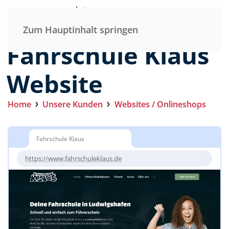
Menü
Zum Hauptinhalt springen
Fahrschule Klaus
Website
Home
Unsere Kunden
Websites / Onlineshops
Fahrschule Klaus
https://www.fahrschuleklaus.de