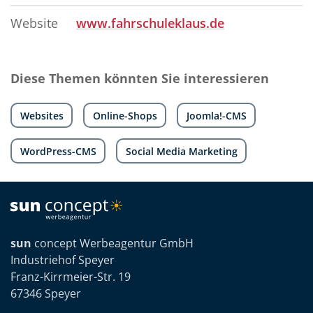
Website
www.fahrschuleklaus.de
Diese Themen könnten Sie interessieren
Websites
Online-Shops
Joomla!-CMS
WordPress-CMS
Social Media Marketing
sun
concept Werbeagentur GmbH
Industriehof Speyer
Franz-Kirrmeier-Str. 19
67346 Speyer