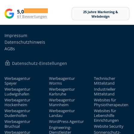
5,0
25 Jahre Marketing &
61 Bewertungen
Webdesign
Impressum
Datenschutzhinweis
AGBs
Datenschutz-Einstellungen
Werbeagentur
Werbeagentur
Technischer
Speyer
Worms
Mittelstand
Werbeagentur
Werbeagentur
Industrieller
Ludwigshafen
Karlsruhe
Mittelstand
Werbeagentur
Werbeagentur
Websites für
Hockenheim
Mannheim
Physiotherapeuten
Werbeagentur
Werbeagentur
Websites für
Dudenhofen
Landau
Lebenshilfe
Einrichtungen
Werbeagentur
WordPress Agentur
Bruchsal
Website Security
Engineering-
Werbeagentur
Dienstleister
Sonnenschutz-