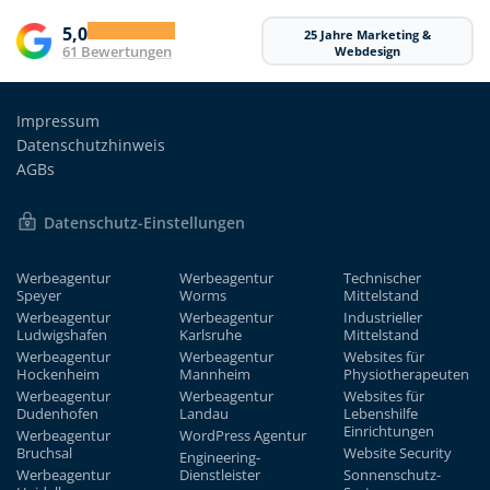
5,0
25 Jahre Marketing &
61 Bewertungen
Webdesign
Impressum
Datenschutzhinweis
AGBs
Datenschutz-Einstellungen
Werbeagentur
Werbeagentur
Technischer
Speyer
Worms
Mittelstand
Werbeagentur
Werbeagentur
Industrieller
Ludwigshafen
Karlsruhe
Mittelstand
Werbeagentur
Werbeagentur
Websites für
Hockenheim
Mannheim
Physiotherapeuten
Werbeagentur
Werbeagentur
Websites für
Dudenhofen
Landau
Lebenshilfe
Einrichtungen
Werbeagentur
WordPress Agentur
Bruchsal
Website Security
Engineering-
Werbeagentur
Dienstleister
Sonnenschutz-