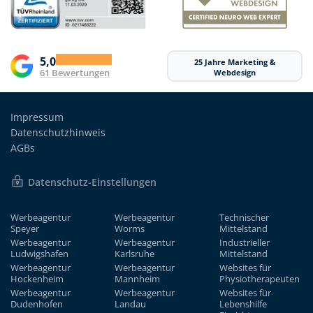
5,0
25 Jahre Marketing &
61 Bewertungen
Webdesign
Impressum
Datenschutzhinweis
AGBs
Datenschutz-Einstellungen
Werbeagentur
Werbeagentur
Technischer
Speyer
Worms
Mittelstand
Werbeagentur
Werbeagentur
Industrieller
Ludwigshafen
Karlsruhe
Mittelstand
Werbeagentur
Werbeagentur
Websites für
Hockenheim
Mannheim
Physiotherapeuten
Werbeagentur
Werbeagentur
Websites für
Dudenhofen
Landau
Lebenshilfe