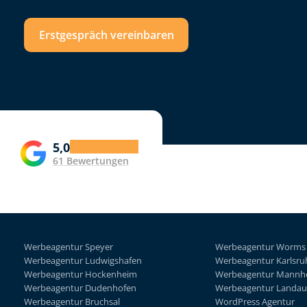
Erstgespräch vereinbaren
5,0
61 Bewertungen
Werbeagentur Speyer
Werbeagentur Worms
Werbeagentur Ludwigshafen
Werbeagentur Karlsru
Werbeagentur Hockenheim
Werbeagentur Mannh
Werbeagentur Dudenhofen
Werbeagentur Landau
Werbeagentur Bruchsal
WordPress Agentur