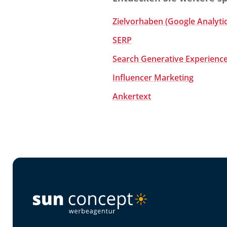
Zielvorhaben (Google Analytic
SERP
Search Generative Experience
Influencer Marketing
Ankertext