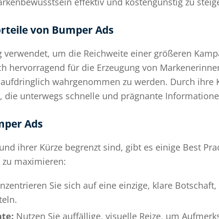
rkenbewusstsein effektiv und kostengünstig zu steig
orteile von Bumper Ads
 verwendet, um die Reichweite einer größeren Kamp
sich hervorragend für die Erzeugung von Markenerinne
s aufdringlich wahrgenommen zu werden. Durch ihre 
r, die unterwegs schnelle und prägnante Information
umper Ads
 ihrer Kürze begrenzt sind, gibt es einige Best Pra
ät zu maximieren:
zentrieren Sie sich auf eine einzige, klare Botschaft, 
teln.
te:
Nutzen Sie auffällige, visuelle Reize, um Aufmer