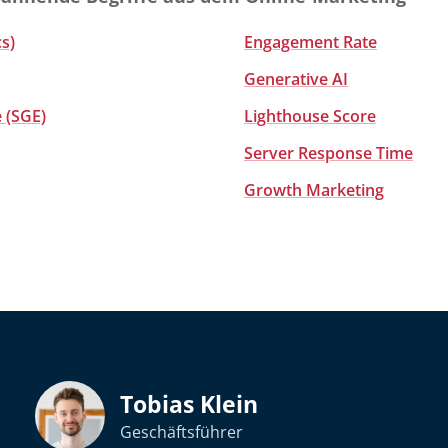
s)
Engagement Rate
Generative AI
 (SGE)
Lighthouse Score
Server Response Time
Growth Marketing
Tobias Klein
Geschäftsführer