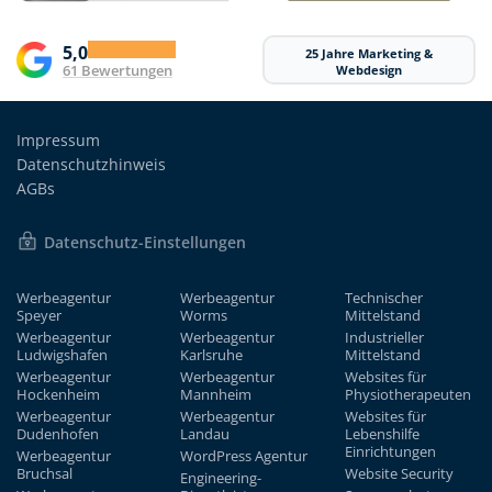
5,0
25 Jahre Marketing &
61 Bewertungen
Webdesign
Impressum
Datenschutzhinweis
AGBs
Datenschutz-Einstellungen
Werbeagentur
Werbeagentur
Technischer
Speyer
Worms
Mittelstand
Werbeagentur
Werbeagentur
Industrieller
Ludwigshafen
Karlsruhe
Mittelstand
Werbeagentur
Werbeagentur
Websites für
Hockenheim
Mannheim
Physiotherapeuten
Werbeagentur
Werbeagentur
Websites für
Dudenhofen
Landau
Lebenshilfe
Einrichtungen
Werbeagentur
WordPress Agentur
Bruchsal
Website Security
Engineering-