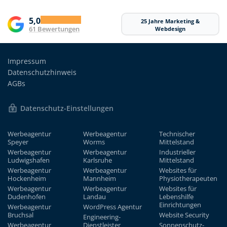
5,0
25 Jahre Marketing &
61 Bewertungen
Webdesign
Impressum
Datenschutzhinweis
AGBs
Datenschutz-Einstellungen
Werbeagentur
Werbeagentur
Technischer
Speyer
Worms
Mittelstand
Werbeagentur
Werbeagentur
Industrieller
Ludwigshafen
Karlsruhe
Mittelstand
Werbeagentur
Werbeagentur
Websites für
Hockenheim
Mannheim
Physiotherapeuten
Werbeagentur
Werbeagentur
Websites für
Dudenhofen
Landau
Lebenshilfe
Einrichtungen
Werbeagentur
WordPress Agentur
Bruchsal
Website Security
Engineering-
Werbeagentur
Dienstleister
Sonnenschutz-