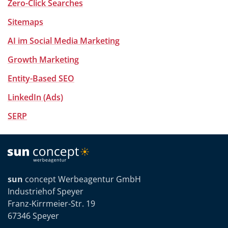
Zero-Click Searches
Sitemaps
AI im Social Media Marketing
Growth Marketing
Entity-Based SEO
LinkedIn (Ads)
SERP
sun
concept Werbeagentur GmbH
Industriehof Speyer
Franz-Kirrmeier-Str. 19
67346 Speyer