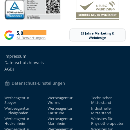
5,0
25 Jahre Marketing &
61 Bewertungen
Webdesign
Impressum
Datenschutzhinweis
AGBs
Datenschutz-Einstellungen
Werbeagentur
Werbeagentur
Technischer
Speyer
Worms
Mittelstand
Werbeagentur
Werbeagentur
Industrieller
Ludwigshafen
Karlsruhe
Mittelstand
Werbeagentur
Werbeagentur
Websites für
Hockenheim
Mannheim
Physiotherapeuten
Werbeagentur
Werbeagentur
Websites für