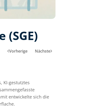
e (SGE)
Vorherige
Nächste
, KI-gestutztes
zusammengefasste
it entwickelte sich die
rflache.