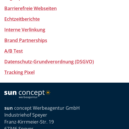
Barrierefreie Webseiten
Echtzeitberichte
Interne Verlinkung
Brand Partnerships
A/B Test
Datenschutz-Grundverordnung (DSGVO)
Tracking Pixel
sun
concept Werbeagentur GmbH
Industriehof Speyer
Franz-Kirrmeier-Str. 19
67346 Speyer