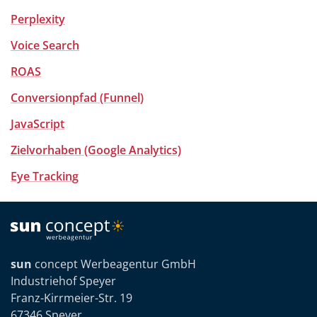
Perplexity
Voice Search
ROAS
Conversionpfad (Funnel)
JavaScript
Zielvorhaben (Google Analytics)
Eye Tracking
sun
concept Werbeagentur GmbH
Industriehof Speyer
Franz-Kirrmeier-Str. 19
67346 Speyer