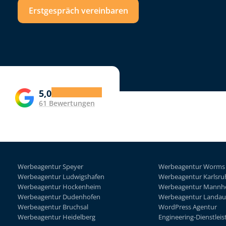
Erstgespräch vereinbaren
5,0
61 Bewertungen
Werbeagentur Speyer
Werbeagentur Worms
Werbeagentur Ludwigshafen
Werbeagentur Karlsru
Werbeagentur Hockenheim
Werbeagentur Mannh
Werbeagentur Dudenhofen
Werbeagentur Landau
Werbeagentur Bruchsal
WordPress Agentur
Werbeagentur Heidelberg
Engineering-Dienstleis