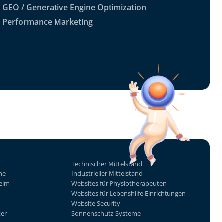
GEO / Generative Engine Optimization
Performance Marketing
Technischer Mittelstand
he
Industrieller Mittelstand
eim
Websites für Physiotherapeuten
Websites für Lebenshilfe Einrichtungen
Website Security
ter
Sonnenschutz-Systeme