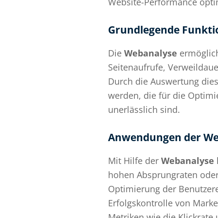
Website-Performance opti
Grundlegende Funkti
Die
Webanalyse
ermöglich
Seitenaufrufe, Verweildau
Durch die Auswertung dies
werden, die für die Optim
unerlässlich sind.
Anwendungen der We
Mit Hilfe der
Webanalyse
hohen Absprungraten oder 
Optimierung der Benutzerer
Erfolgskontrolle von Mark
Metriken wie die Klickrate