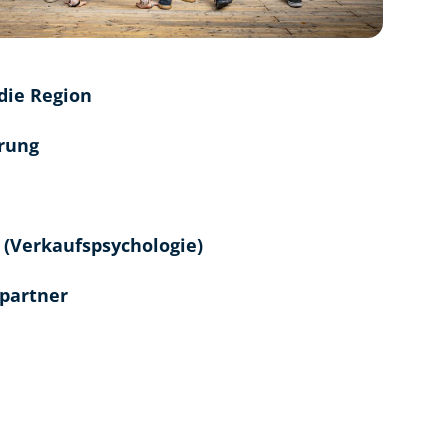
die Region
hrung
t (Verkaufspsychologie)
partner