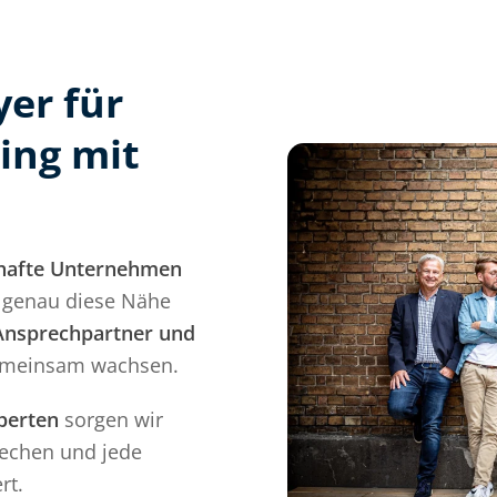
yer für
ing mit
hafte Unternehmen
d genau diese Nähe
 Ansprechpartner und
gemeinsam wachsen.
perten
sorgen wir
rechen und jede
rt.