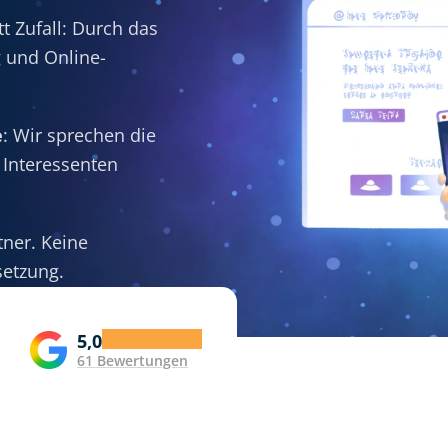
tt Zufall: Durch das
 und Online-
e
: Wir sprechen die
 Interessenten
tner. Keine
etzung.
5,0
915-11
61 Bewertungen