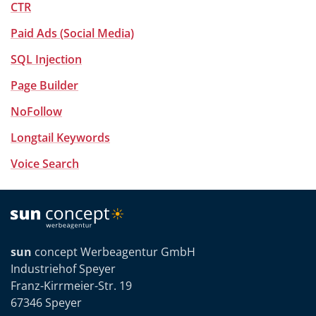
CTR
Paid Ads (Social Media)
SQL Injection
Page Builder
NoFollow
Longtail Keywords
Voice Search
sun
concept Werbeagentur GmbH
Industriehof Speyer
Franz-Kirrmeier-Str. 19
67346 Speyer