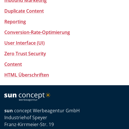
Inbound Marketing
Duplicate Content
Reporting
Conversion-Rate-Optimierung
User Interface (UI)
Zero Trust Security
Content
HTML Überschriften
sun
concept Werbeagentur GmbH
Industriehof Speyer
Franz-Kirrmeier-Str. 19