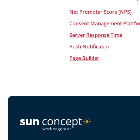
Net Promoter Score (NPS)
Consent Management Plattfo
Server Response Time
Push Notification
Page Builder