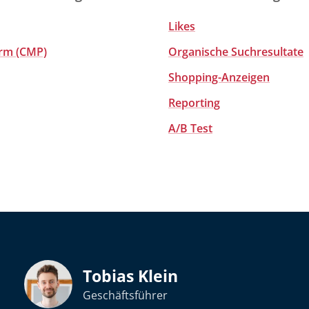
Likes
rm (CMP)
Organische Suchresultate
Shopping-Anzeigen
Reporting
A/B Test
Tobias Klein
Geschäftsführer