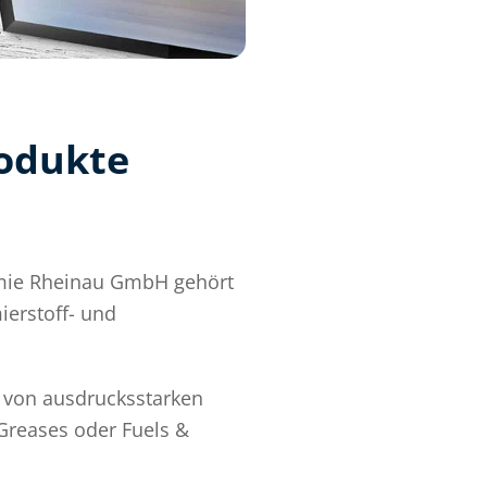
odukte
mie Rheinau GmbH gehört
ierstoff- und
e von ausdrucksstarken
Greases oder Fuels &