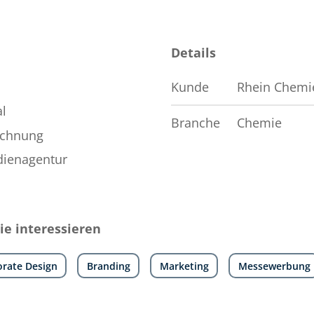
Details
Kunde
Rhein Chemi
al
Branche
Chemie
eichnung
dienagentur
e interessieren
orate Design
Branding
Marketing
Messewerbung