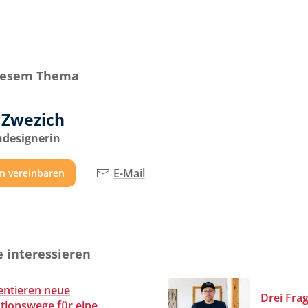
diesem Thema
a Zwezich
designerin
E-Mail
n vereinbaren
e interessieren
entieren neue
Drei Fra
ionswege für eine