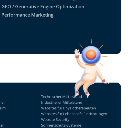
GEO / Generative Engine Optimization
Performance Marketing
Technischer Mittelstand
he
Industrieller Mittelstand
eim
Websites für Physiotherapeuten
Websites für Lebenshilfe Einrichtungen
Website Security
ter
Sonnenschutz-Systeme