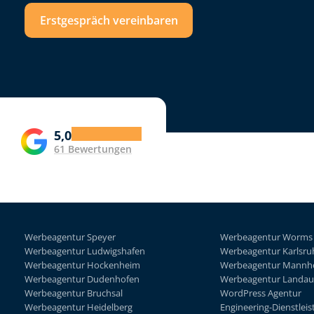
Erstgespräch vereinbaren
5,0
61 Bewertungen
Werbeagentur Speyer
Werbeagentur Worms
Werbeagentur Ludwigshafen
Werbeagentur Karlsru
Werbeagentur Hockenheim
Werbeagentur Mannh
Werbeagentur Dudenhofen
Werbeagentur Landau
Werbeagentur Bruchsal
WordPress Agentur
Werbeagentur Heidelberg
Engineering-Dienstleis