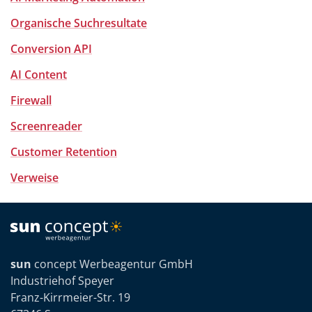
Organische Suchresultate
Conversion API
AI Content
Firewall
Screenreader
Customer Retention
Verweise
sun
concept Werbeagentur GmbH
Industriehof Speyer
Franz-Kirrmeier-Str. 19