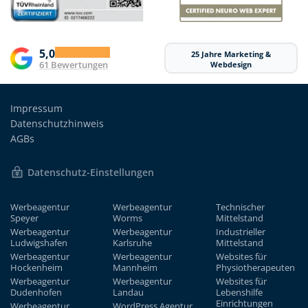
5,0
25 Jahre Marketing &
61 Bewertungen
Webdesign
Impressum
Datenschutzhinweis
AGBs
Datenschutz-Einstellungen
Werbeagentur
Werbeagentur
Technischer
Speyer
Worms
Mittelstand
Werbeagentur
Werbeagentur
Industrieller
Ludwigshafen
Karlsruhe
Mittelstand
Werbeagentur
Werbeagentur
Websites für
Hockenheim
Mannheim
Physiotherapeuten
Werbeagentur
Werbeagentur
Websites für
Dudenhofen
Landau
Lebenshilfe
Einrichtungen
Werbeagentur
WordPress Agentur