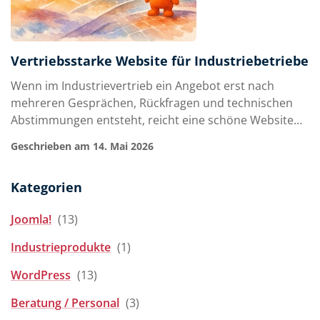
Vertriebsstarke Website für Industriebetriebe
Wenn im Industrievertrieb ein Angebot erst nach
mehreren Gesprächen, Rückfragen und technischen
Abstimmungen entsteht, reicht eine schöne Website
nicht aus. Eine vertriebsstarke Website für
Geschrieben am 14. Mai 2026
Industriebetriebe muss vorqualifizieren, Vertrauen
aufbauen und dem richtigen Ansprechpartner in
Kategorien
wenigen Minuten zeigen: Dieses Unternehmen
versteht…
Joomla!
(13)
Industrieprodukte
(1)
WordPress
(13)
Beratung / Personal
(3)