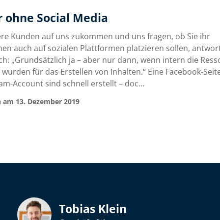
r ohne Social Media
e Kunden auf uns zukommen und uns fragen, ob Sie ihr
n auch auf sozialen Plattformen platzieren sollen, antwor
ch: „Grundsätzlich ja – aber nur dann, wenn intern die Res
 wurden für das Erstellen von Inhalten.“ Eine Facebook-Seit
am-Account sind schnell erstellt – doc…
n am 13. Dezember 2019
Tobias Klein