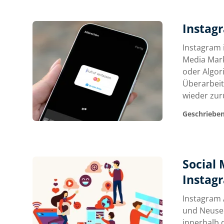
Instag
Instagram i
Media Mark
oder Algor
Überarbeit
wieder zur
Geschrieben
Social
Instag
Instagram 
und Neusee
innerhalb 