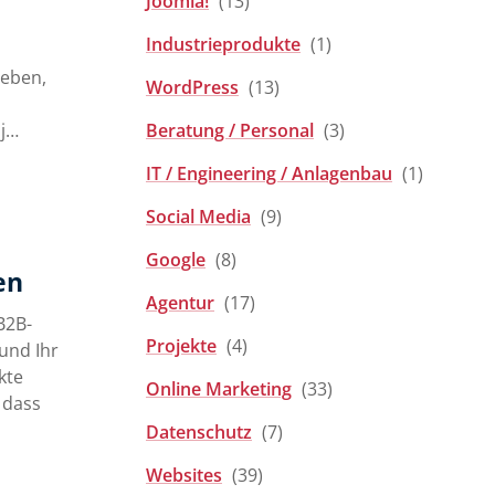
Joomla!
(13)
Industrieprodukte
(1)
geben,
WordPress
(13)
 j…
Beratung / Personal
(3)
IT / Engineering / Anlagenbau
(1)
Social Media
(9)
Google
(8)
en
Agentur
(17)
B2B-
Projekte
(4)
und Ihr
kte
Online Marketing
(33)
, dass
Datenschutz
(7)
Websites
(39)