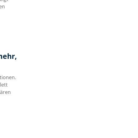
len
mehr,
tionen.
lett
lären