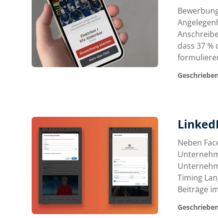
Bewerbunge
Angelegenh
Anschreiben
dass 37 % 
formuliere
Geschrieben
Linked
Neben Face
Unternehme
Unternehme
Timing Lang
Beiträge i
Geschrieben