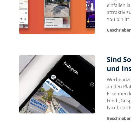
einfallen 
attraktiv z
You pin it
Geschrieben
Sind S
und In
Werbeanzei
an den Pla
Erkennen k
Feed „Gesp
Facebook F
Geschrieben