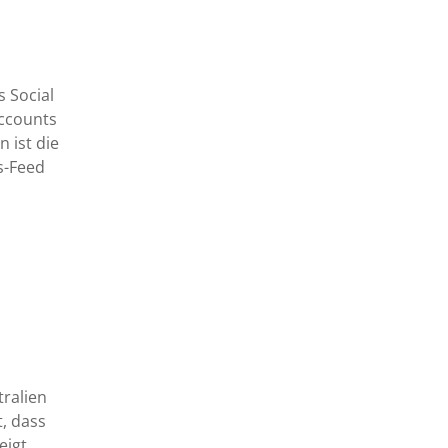
s Social
Accounts
 ist die
s-Feed
tralien
, dass
eigt