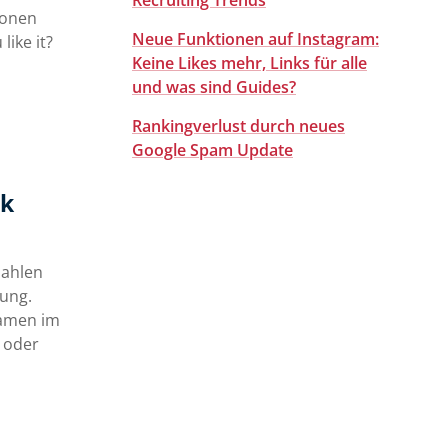
Recruiting Trends
sonen
Neue Funktionen auf Instagram:
like it?
Keine Likes mehr, Links für alle
und was sind Guides?
Rankingverlust durch neues
Google Spam Update
ok
zahlen
tung.
namen im
m oder