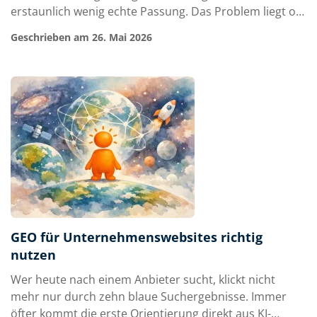
erstaunlich wenig echte Passung. Das Problem liegt oft
nicht im Arbeitsmarkt allein. Wer die Bewerberqualität
Geschrieben am 26. Mai 2026
durch Karriereseite steigern will, muss aufhören, die
Karriereseite als digitale Jobtafel zu behandeln. Sie ist
ein Filter, ein…
GEO für Unternehmenswebsites richtig
nutzen
Wer heute nach einem Anbieter sucht, klickt nicht
mehr nur durch zehn blaue Suchergebnisse. Immer
öfter kommt die erste Orientierung direkt aus KI-