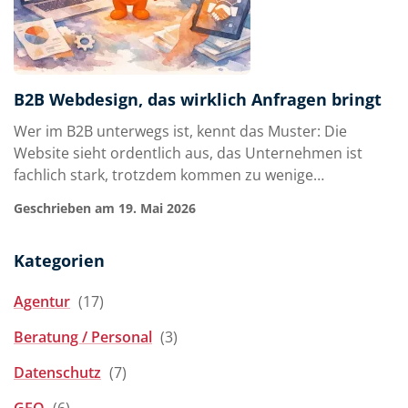
B2B Webdesign, das wirklich Anfragen bringt
Wer im B2B unterwegs ist, kennt das Muster: Die
Website sieht ordentlich aus, das Unternehmen ist
fachlich stark, trotzdem kommen zu wenige
qualifizierte Anfragen. Genau hier trennt sich
Geschrieben am 19. Mai 2026
dekoratives Webdesign von b2b webdesign, das
Vertrieb, Recruiting und Markenvertrauen tatsächlich
Kategorien
unterstützt. Für viele mittelständische Unternehmen
is…
Agentur
(17)
Beratung / Personal
(3)
Datenschutz
(7)