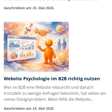
Systemen, Suchassistenten oder generativen
Geschrieben am 25. Mai 2026
Antwortfeldern. Genau deshalb wird GEO für
Unternehmenswebsites relevant – vor allem für KMU,
die erklärungsbedürftige Leistungen verkaufen und
onlin…
Website Psychologie im B2B richtig nutzen
Wer im B2B eine Website relauncht und danach
trotzdem zu wenige Anfragen bekommt, hat selten ein
reines Designproblem. Meist fehlt die Website
Psychologie im B2B. Denn Entscheider kaufen nicht nur
Geschrieben am 24. Mai 2026
nach Fakten. Sie prüfen Risiko, Vertrauenswürdigkeit,