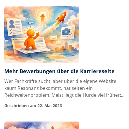
Plattform, sondern an der Logik dahinter. Denn
Menschen buchen keine beratungsintensive Lösun…
Mehr Bewerbungen über die Karriereseite
Wer Fachkräfte sucht, aber über die eigene Website
kaum Resonanz bekommt, hat selten ein
Reichweitenproblem. Meist liegt die Hürde viel früher:
Die Karriereseite überzeugt nicht. Wer mehr
Geschrieben am 22. Mai 2026
Bewerbungen über die Karriereseite erzielen will, muss
nicht zuerst lauter werden, sondern relevanter, klarer
und vertrauenswürdiger. Gerade im Mittels…