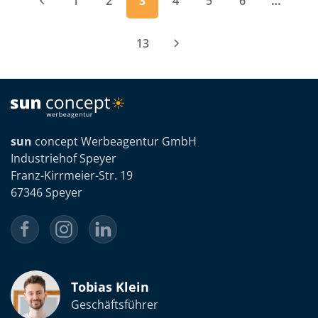
1
2
3
4
5
6
…
13
sun
concept Werbeagentur GmbH
Industriehof Speyer
Franz-Kirrmeier-Str. 19
67346 Speyer
Tobias Klein
Geschäftsführer